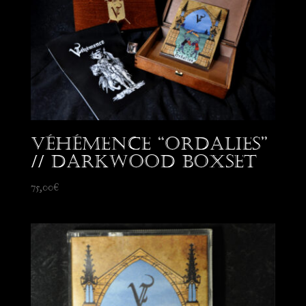
Véhémence “Ordalies”
// Darkwood Boxset
75,00
€