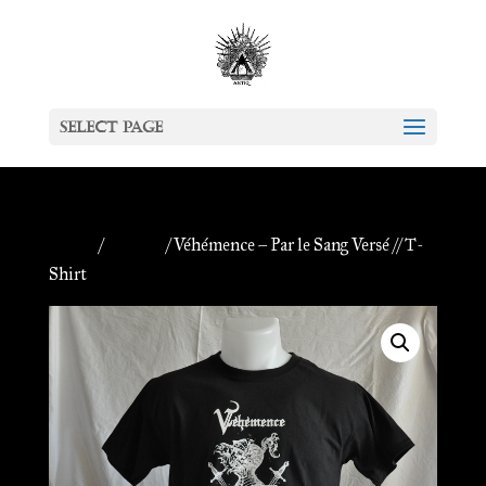
Select Page
Home
/
Apparel
/ Véhémence – Par le Sang Versé // T-
Shirt