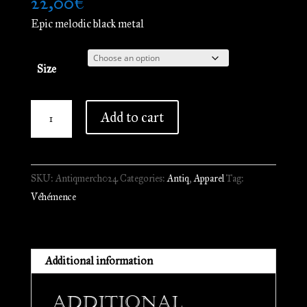
22,00
€
Epic melodic black metal
Size
Véhémence
Add to cart
-
Par
le
SKU:
Antiqmerch024
Categories:
Antiq
,
Apparel
Tag:
Sang
Véhémence
Versé
//
T-
Shirt
Additional information
quantity
Additional