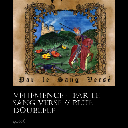
Véhémence – Par le
Sang Versé // blue
DoubleLP
46,00
€