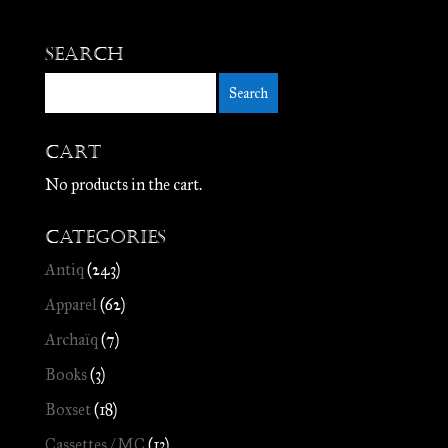
Search
Cart
No products in the cart.
Categories
Antiq
(243)
Apparel
(62)
Archaïq
(7)
Books
(3)
Boxset
(18)
Cassettes / MC
(13)