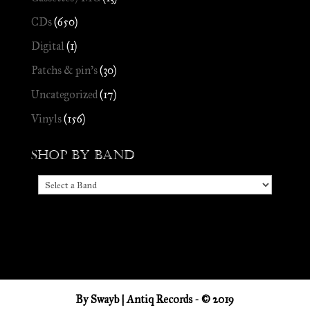
CDs
(650)
Digital
(1)
Patchs & pin's
(30)
Uncategorized
(17)
Vinyls
(156)
Shop by Band
By
Swayb
| Antiq Records - © 2019