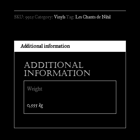
de
Nihil
SKU:
9925
Category:
Vinyls
Tag:
Les Chants de Nihil
-
Le
Tyran
et
Additional information
l'Esthète
//
Additional
DLP
information
quantity
Weight
0,555 kg