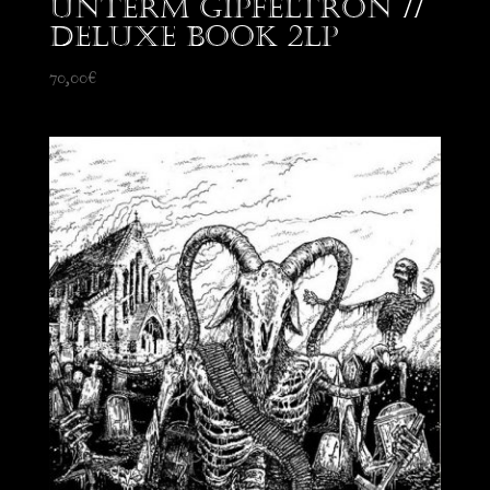
Unterm Gipfeltron //
Deluxe Book 2LP
70,00
€