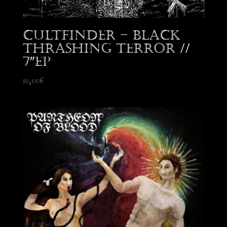
Cultfinder – Black
Thrashing Terror //
7″EP
10,00
€