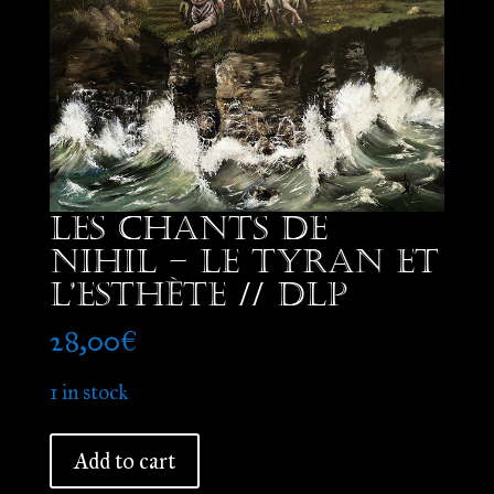
Les Chants de
Nihil – Le Tyran et
l’Esthète // DLP
28,00
€
1 in stock
Les
Add to cart
Chants