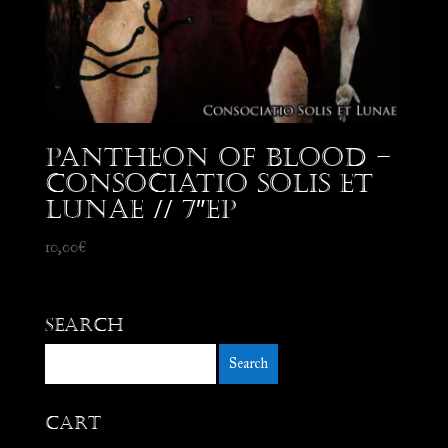
Pantheon of Blood –
Consociatio Solis et
Lunae // 7″EP
10,00
€
Search
Cart