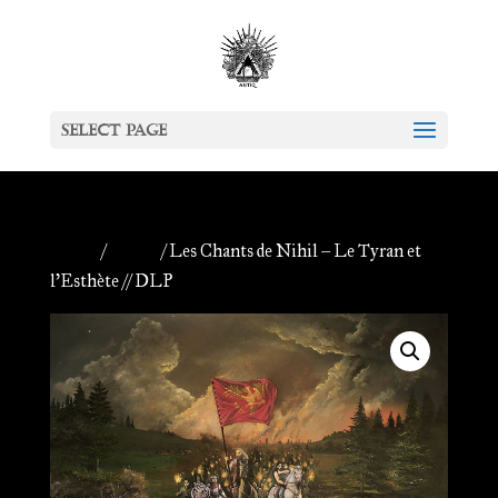
Select Page
Home
/
Vinyls
/ Les Chants de Nihil – Le Tyran et
l’Esthète // DLP