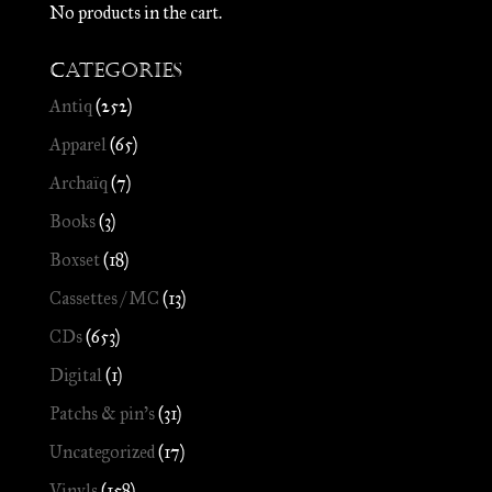
No products in the cart.
Categories
Antiq
(252)
Apparel
(65)
Archaïq
(7)
Books
(3)
Boxset
(18)
Cassettes / MC
(13)
CDs
(653)
Digital
(1)
Patchs & pin's
(31)
Uncategorized
(17)
Vinyls
(158)