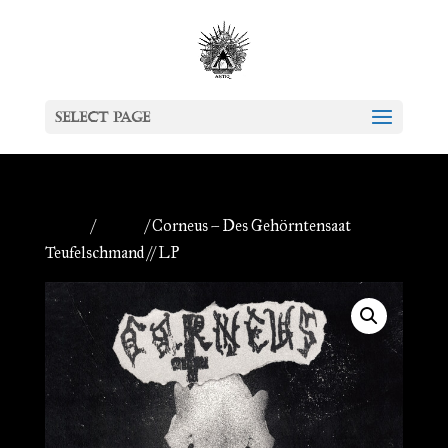
Select Page
Home
/
Vinyls
/ Corneus – Des Gehörntensaat
Teufelschmand // LP