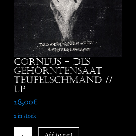
Corneus – Des
Gehörntensaat
Teufelschmand //
LP
28,00
€
2 in stock
Corneus
Add to cart