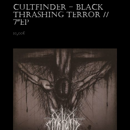
Cultfinder – Black
Thrashing Terror //
7″EP
10,00
€