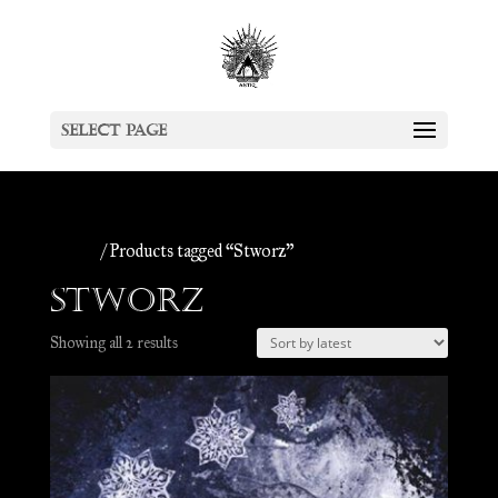
Select Page
Home
/ Products tagged “Stworz”
Stworz
Sorted
Showing all 2 results
by
latest