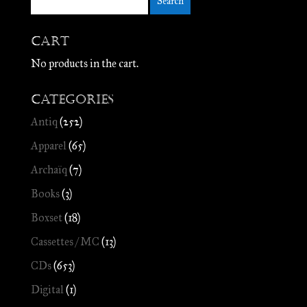
Cart
No products in the cart.
Categories
Antiq
(252)
Apparel
(65)
Archaïq
(7)
Books
(3)
Boxset
(18)
Cassettes / MC
(13)
CDs
(653)
Digital
(1)