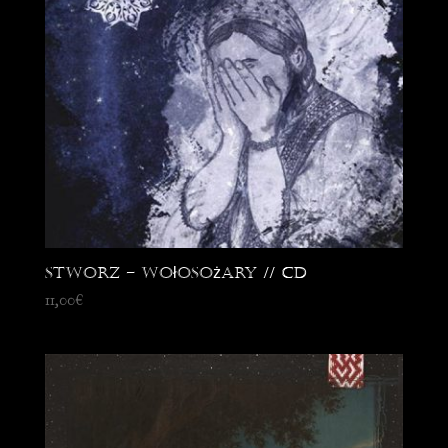
Stworz – Wołosożary // CD
11,00
€